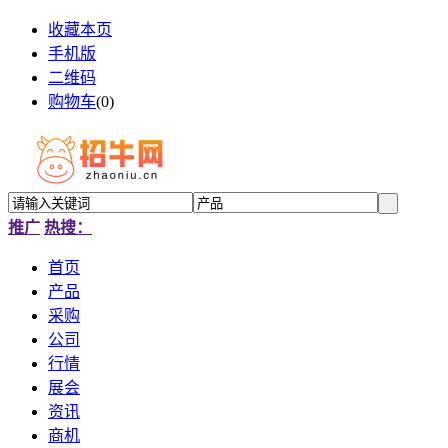
收藏本页
手机版
二维码
购物车
(
0
)
推广
热搜：
首页
产品
采购
公司
行情
展会
资讯
商机