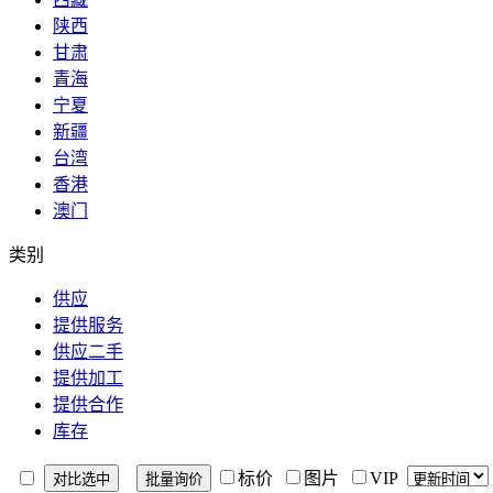
陕西
甘肃
青海
宁夏
新疆
台湾
香港
澳门
类别
供应
提供服务
供应二手
提供加工
提供合作
库存
标价
图片
VIP