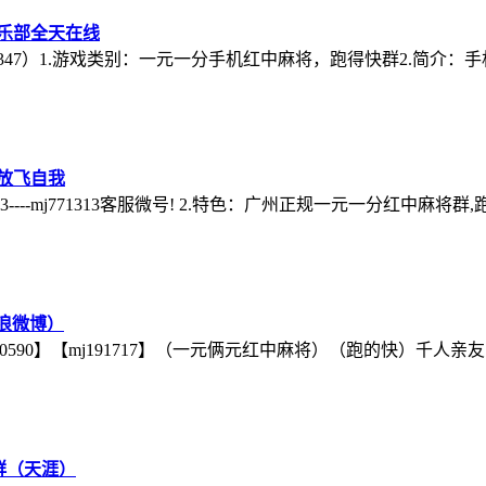
俱乐部全天在线
（mj47347）1.游戏类别：一元一分手机红中麻将，跑得快群2.简
放飞自我
3----mj771313客服微号! 2.特色：广州正规一元一分红中麻将
浪微博）
j120590】【mj191717】（一元俩元红中麻将）（跑的快）千
群（天涯）