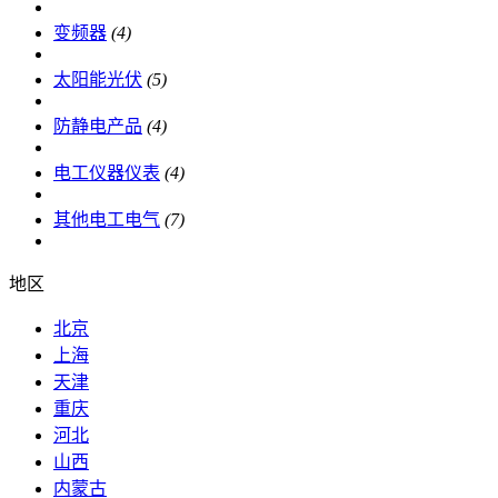
变频器
(4)
太阳能光伏
(5)
防静电产品
(4)
电工仪器仪表
(4)
其他电工电气
(7)
地区
北京
上海
天津
重庆
河北
山西
内蒙古