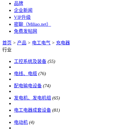
品牌
企业新闻
VIP升级
密聊（Miliao.net）
免费发帖网
首页
>
产品
>
电工电气
>
充电器
行业
工控系统及装备
(55)
电线、电缆
(76)
配电输电设备
(74)
发电机、发电机组
(65)
电工电器成套设备
(81)
电动机
(4)