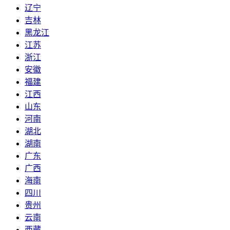
辽宁
吉林
黑龙江
江苏
浙江
安徽
福建
江西
山东
河南
湖北
湖南
广东
广西
海南
四川
贵州
云南
西藏