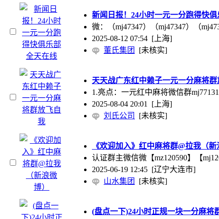
新闻日报！24小时一元一分跑得快
微：（mj47347）（mj47347）
2025-08-12 07:54
[上海]
董氏集团
[未核实]
天天战广东红中赖子一元一分麻将群
1.亮点：一元红中麻将微信群mj77131
2025-08-04 20:01
[上海]
刘氏公司
[未核实]
《欢迎加入》红中麻将群@拉我（新
认证群主微信微【mz120590】【m
2025-06-19 12:45
[辽宁大连市]
山水集团
[未核实]
(盘点一下)24小时正规一块一分麻将