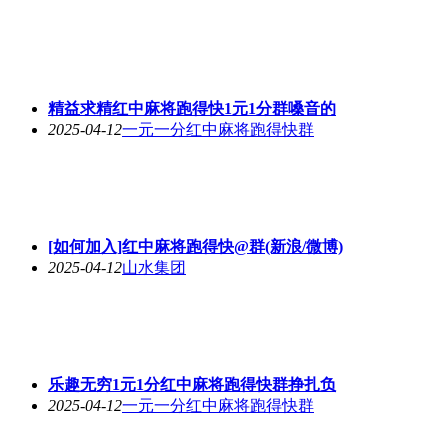
精益求精红中麻将跑得快1元1分群嗓音的
2025-04-12
一元一分红中麻将跑得快群
[如何加入]红中麻将跑得快@群(新浪/微博)
2025-04-12
山水集团
乐趣无穷1元1分红中麻将跑得快群挣扎负
2025-04-12
一元一分红中麻将跑得快群