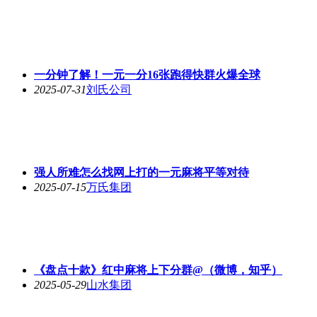
一分钟了解！一元一分16张跑得快群火爆全球
2025-07-31
刘氏公司
强人所难怎么找网上打的一元麻将平等对待
2025-07-15
万氏集团
《盘点十款》红中麻将上下分群@（微博，知乎）
2025-05-29
山水集团