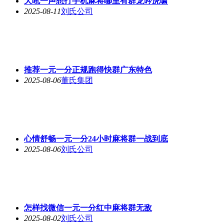
大吼一声想打手机麻将哪里有群龙吟虎啸
2025-08-11
刘氏公司
推荐一元一分正规跑得快群广东特色
2025-08-06
董氏集团
心情舒畅一元一分24小时麻将群一战到底
2025-08-06
刘氏公司
怎样找微信一元一分红中麻将群无敌
2025-08-02
刘氏公司