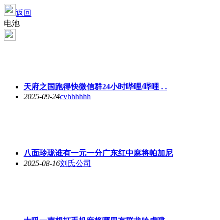
返回
电池
天府之国跑得快微信群24小时哔哩/哔哩 . .
2025-09-24
cvhhhhhh
八面玲珑谁有一元一分广东红中麻将帕加尼
2025-08-16
刘氏公司