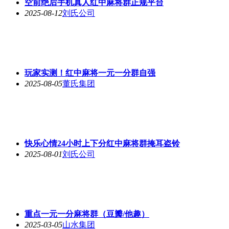
空前绝后手机真人红中麻将群正规平台
2025-08-12
刘氏公司
玩家实测！红中麻将一元一分群自强
2025-08-05
董氏集团
快乐心情24小时上下分红中麻将群掩耳盗铃
2025-08-01
刘氏公司
重点一元一分麻将群（豆瓣/他趣）
2025-03-05
山水集团