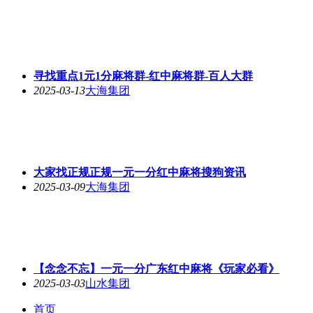
寻找重点1元1分麻将群-红中麻将群-百人大群
2025-03-13
大海集团
大家找正规正规一元一分红中麻将搜狗资讯
2025-03-09
大海集团
【念念不忘】一元一分广东红中麻将《玩家必看》
2025-03-03
山水集团
首页