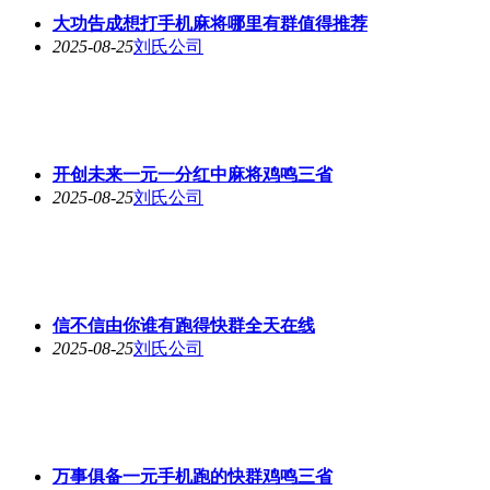
大功告成想打手机麻将哪里有群值得推荐
2025-08-25
刘氏公司
开创未来一元一分红中麻将鸡鸣三省
2025-08-25
刘氏公司
信不信由你谁有跑得快群全天在线
2025-08-25
刘氏公司
万事俱备一元手机跑的快群鸡鸣三省