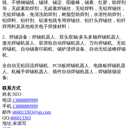
线、不锈钢锡线，锡球、锡淀、阳极棒，锡膏、红胶，助焊剂
等，无卤素助焊剂，无卤素焊锡丝，无铅焊料，无铅焊锡丝，
无铅焊锡条，免清洗助焊剂，树脂型助焊剂，水溶性助焊剂，
铝焊料、铝钎剂、铝漆包线专用焊锡丝、铝灯头焊锡丝，铝钎
焊用料及其他相关电子焊接材料；
2、焊锡设备：焊锡机器人、双头双轴/多头多轴焊锡机器人、
激光焊锡机器人、双滑轨自动焊锡机器人、万向焊锡机、无铅
焊锡机、自动锡膏印刷机、锡炉浸焊设备、自动无铅波峰焊锡
机、
全自动无铅回流焊锡机、PCB板焊锡机器人、电路板焊锡机器
人、机械手焊锡机器人、插件自动焊锡机器人，焊锡除烟设
备;
联系方式
姓名:SEO
电话:
13888889999
手机:
13888889999
邮件:
466013303@qq.com
QQ:
466013303
地址:未填写