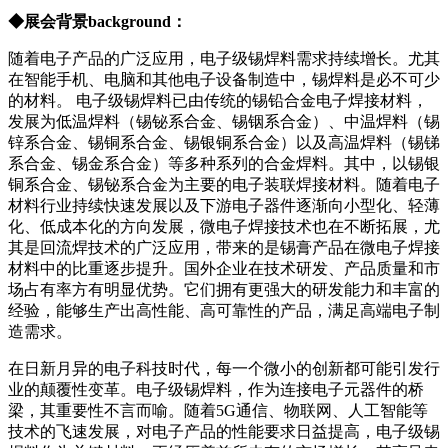
◆展会背景background：
随着电子产品的广泛应用，电子级锡焊料需求持续增长。尤其
在智能手机、电脑和其他电子设备制造中，锡焊料是必不可少
的材料。 电子级锡焊料已由传统的锡铅合金电子焊接材料，
发展为低温焊料（锡铋系合金、锡铟系合金）、中温焊料（锡
锌系合金、锡铜系合金、锡银铜系合金）以及高温焊料（锡锑
系合金、锡金系合金）等多种系列的合金焊料。其中，以锡银
铜系合金、锡铋系合金为主要的电子装联焊接材料。随着电子
材料行业持续快速发展以及下游电子器件逐渐向小型化、轻薄
化、低成本化的方向发展，微电子焊接技术也在不断拓展，尤
其是回流焊技术的广泛应用，带来的是锡膏产品在微电子焊接
材料中的比重逐步提升。国外企业在技术研发、产品质量和市
场占有率方有明显优势。它们拥有更强大的研发能力和丰富的
经验，能够生产出高性能、高可靠性的产品，满足高端电子制
造需求。
在日新月异的电子科技时代，每一个微小的创新都可能引发行
业的颠覆性变革。电子级锡焊料，作为连接电子元器件的桥
梁，其重要性不言而喻。随着5G通信、物联网、人工智能等
技术的飞速发展，对电子产品的性能要求日益提高，电子级锡