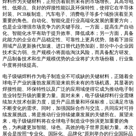
焊料作为关键材料，正经历着前所未有的市场增长。其高导电
性、低熔点、良好的焊接性能以及环保特性，使得它在半导体
封装、PCB板制造、汽车电子、消费电子等多个域扮演着至关
重要的角色。自动化、智能化是行业高端化发展的重要方向，
也是企业增强市场竞争力的关键手段。一方面，提高生产自动
化、智能化水平有助于提升效率、降低成本；另一方面，具备
此能力的企业在产品稳定性、可靠性上更具优势。随着下游应
用域产品更新换代加速、进口替代趋势加剧，部分中小企业因
技术实力弱、生产规模小将面临淘汰风险，而具备配方研发、
产品制备技术和生产规模优势的企业将扩大市场份额，行业集
中度将持续提高。
电子级锡焊料作为电子制造业不可或缺的关键材料，正随着全
球电子产业的蓬勃发展而迎来前所未有的市场机遇。其显著的
焊接性能、环保特性以及广泛的应用域使得它成为推动电子制
造业转型升级的重要力量。面对未来，电子级锡焊料行业需继
续加大技术创新力度，提升产品质量和环保标准，以满足市场
不断变化的需求。同时，加强国际合作与交流，共同应对可持
续发展挑战，将是推动行业持续健康发展的关键所在。展望未
来，电子级锡焊料将在全球电子制造业中扮演更加重要的角
色，为构建更加智能、绿色、高效的电子世界贡献力量。本次
展会是按照“专业化、国际化、品牌化”原则举办的行业国际品