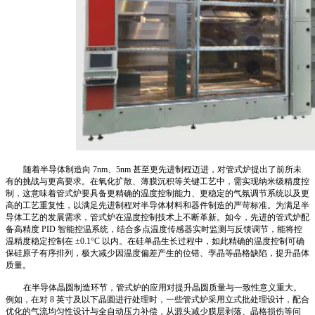
随着半导体制造向 7nm、5nm 甚至更先进制程迈进，对管式炉提出了前所未
有的挑战与更高要求。在氧化扩散、薄膜沉积等关键工艺中，需实现纳米级精度控
制，这意味着管式炉要具备更精确的温度控制能力、更稳定的气氛调节系统以及更
高的工艺重复性，以满足先进制程对半导体材料和器件制造的严苛标准。为满足半
导体工艺的发展需求，管式炉在温度控制技术上不断革新。如今，先进的管式炉配
备高精度 PID 智能控温系统，结合多点温度传感器实时监测与反馈调节，能将控
温精度稳定控制在 ±0.1°C 以内。在硅单晶生长过程中，如此精确的温度控制可确
保硅原子有序排列，极大减少因温度偏差产生的位错、孪晶等晶格缺陷，提升晶体
质量。
在半导体晶圆制造环节，管式炉的应用对提升晶圆质量与一致性意义重大。
例如，在对 8 英寸及以下晶圆进行处理时，一些管式炉采用立式批处理设计，配合
优化的气流均匀性设计与全自动压力补偿，从源头减少膜层剥落、晶格损伤等问