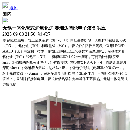
返回
国内
无锡一体化管式炉氧化炉 赛瑞达智能电子装备供应
2025-09-03 21:50 浏览:
7
扩散阻挡层用于防止金属杂质（如Cu、Al）向硅基体扩散，典型材料包括氮化钛
（TiN）、氮化钽（TaN）和碳化钨（WC）。管式炉在阻挡层沉积中采用LPCVD
或ALD（原子层沉积）技术，例如TiN的ALD工艺参数为温度300℃，前驱体为四
氯化钛（TiCl）和氨气（NH），沉积速率0.1-0.2nm/循环，可精确控制厚度至1-
5nm。阻挡层的性能验证包括：①扩散测试（在800℃下退火1小时，检测金属穿透
深度<5nm）；②附着力测试（划格法>4B）；③电学测试（电阻率<200μΩcm）。
对于先进节点（<28nm），采用多层复合阻挡层（如TaN/TiN）可将阻挡能力提升3
倍以上，同时降低接触电阻。管式炉借热辐射为半导体工艺供热。无锡一体化管式
炉氧化炉