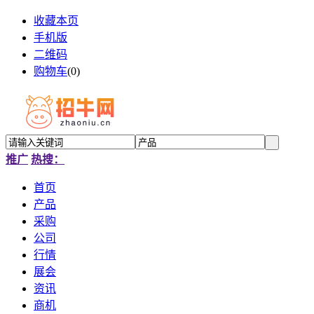
收藏本页
手机版
二维码
购物车
(
0
)
推广
热搜：
首页
产品
采购
公司
行情
展会
资讯
商机