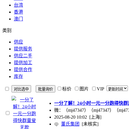
台湾
香港
澳门
类别
供应
提供服务
供应二手
提供加工
提供合作
库存
标价
图片
VIP
一分了解！24小时一元一分跑得快群
微：（mj47347）（mj47347）
2025-08-20 10:02
[上海]
董氏集团
[未核实]