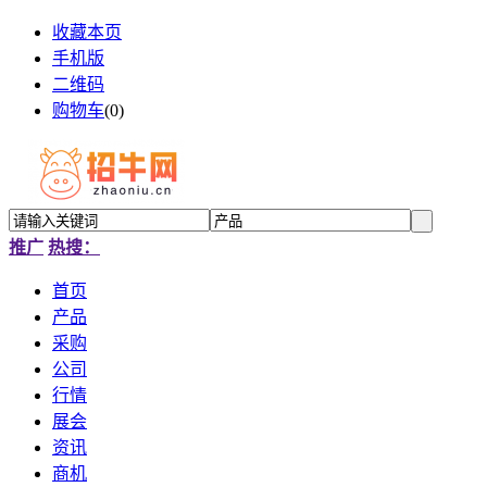
收藏本页
手机版
二维码
购物车
(
0
)
推广
热搜：
首页
产品
采购
公司
行情
展会
资讯
商机