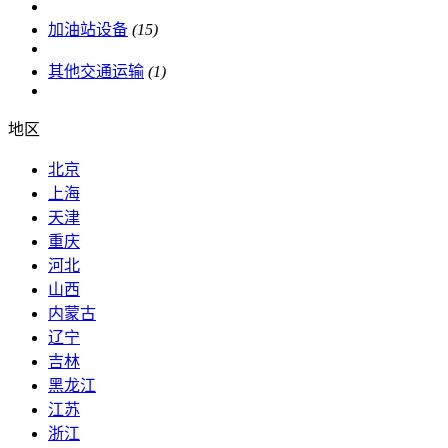
加油站设备
(15)
其他交通运输
(1)
地区
北京
上海
天津
重庆
河北
山西
内蒙古
辽宁
吉林
黑龙江
江苏
浙江