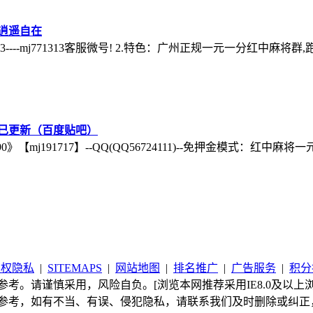
逍遥自在
3----mj771313客服微号! 2.特色：广州正规一元一分红中麻将
5已更新（百度贴吧）
20590》【mj191717】--QQ(QQ56724111)--免押金模式：
版权隐私
|
SITEMAPS
|
网站地图
|
排名推广
|
广告服务
|
积分
考。请谨慎采用，风险自负。[浏览本网推荐采用IE8.0及以上浏
参考，如有不当、有误、侵犯隐私，请联系我们及时删除或纠正