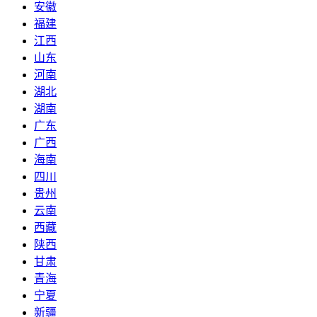
安徽
福建
江西
山东
河南
湖北
湖南
广东
广西
海南
四川
贵州
云南
西藏
陕西
甘肃
青海
宁夏
新疆