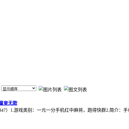
童叟无欺
（mj47347）1.游戏类别：一元一分手机红中麻将，跑得快群2.简