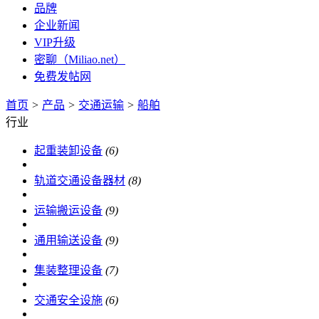
品牌
企业新闻
VIP升级
密聊（Miliao.net）
免费发帖网
首页
>
产品
>
交通运输
>
船舶
行业
起重装卸设备
(6)
轨道交通设备器材
(8)
运输搬运设备
(9)
通用输送设备
(9)
集装整理设备
(7)
交通安全设施
(6)