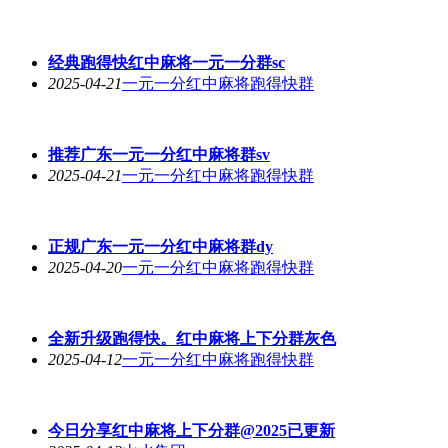
火爆一元一分红中麻将群 [央视财经]
2025-04-25
一元一分红中麻将跑得快群
加入一元一分红中麻将跑得快群ww
2025-04-24
一元一分红中麻将跑得快群
那里有广东一元一分红中麻将群百度贴吧
2025-04-24
一元一分红中麻将跑得快群