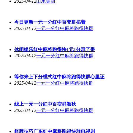
经典跑得快红中麻将一元一分群sc
2025-04-21
一元一分红中麻将跑得快群
推荐广东一元一分红中麻将群sv
2025-04-21
一元一分红中麻将跑得快群
正规广东一元一分红中麻将群dy
2025-04-20
一元一分红中麻将跑得快群